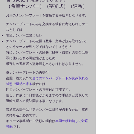
​（希望ナンバー）（字光式）（連番）
お車のナンバープレートを交換する手続きとなります。​
ナンバープレートのみを交換する場合に考えられるケー
スとしては
希望ナンバーに変えたい
​ナンバープレートの破損（数字・文字が読み取れない）
​というケースが殆んどではないでしょうか？
特にナンバープレートの紛失（脱落・盗難）の場合は犯
罪に使わるれる可能性があるため
最寄りの警察署へ盗難届を出さなければなりません。​
※ナンバープレートの再交付
盗難・紛失以外で
全てのナンバープレートが読み取れる
状態で返納出来る
場合には
同じナンバープレートの再交付が可能です。
​但し、作成に５日前後かかりますので手続きと受取りで
運輸支局へ２度訪問する事になります。
普通車の場合はリアナンバーに封印が必要なため、車両
の持ち込が必要です。
​キュウマ事務所にご依頼の場合は
車両の移動無しで対応
可能
です。