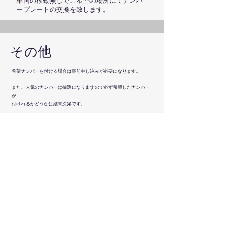
車両の移動無しでご希望の場所にてナンバ
ープレートの交換を致します。
​その他
希望ナンバーを付ける場合は​
事前申し込みが必要になります。
また、人気のナンバーは抽選になりますので必ず希望したナンバー
が
付けれるかどうかは結果次第です。
​希望ナンバー申し込み⇒
一般社団法人 全国自動車標板協議会
希望ナンバーのお申込み代行もしていますので面倒であれば
​お電話ください。（有料）
​ 行政書士 キュウマ事務所
​〒861-2118 熊本市東区花立1-1-45 宮田ビル202
​☎
090-9286-6503
fax
096-300-
3197
✉
yk9985@ab.auone-net.jp
ご依頼の際はLINEもしくはFAXにて車検